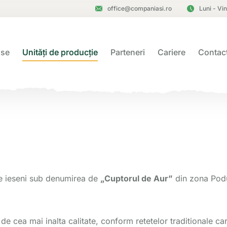
office@companiasi.ro
Luni - Vi
use
Unități de producție
Parteneri
Cariere
Contac
de ieseni sub denumirea de
„Cuptorul de Aur”
din zona Pod
de cea mai inalta calitate, conform retetelor traditionale car