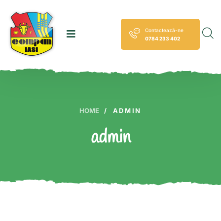
Contactează-ne
0784 233 402
HOME
/
ADMIN
admin